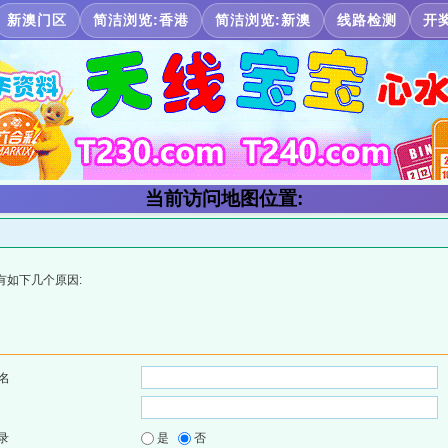
新澳门区
简洁浏览:香港
简洁浏览:新澳
线路检测
开
当前访问地图位置:
有如下几个原因:
名
录
是
否