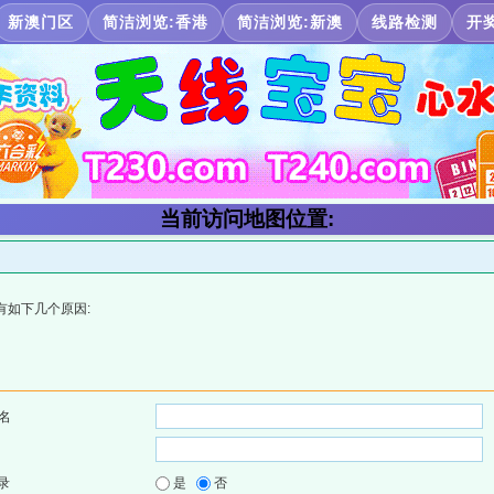
新澳门区
简洁浏览:香港
简洁浏览:新澳
线路检测
开
当前访问地图位置:
有如下几个原因:
名
录
是
否