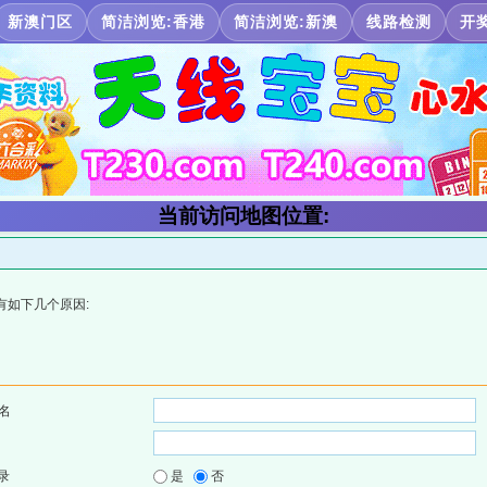
新澳门区
简洁浏览:香港
简洁浏览:新澳
线路检测
开
当前访问地图位置:
有如下几个原因:
名
录
是
否