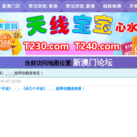
新澳门区
简洁浏览:香港
简洁浏览:新澳
线路检测
开
新澳门论坛
当前访问地图位置:
波》_-_-_能帮你翻身致富！
07-07 22:50
半波》_-_-_《杀①个半波》_-_-_能帮你翻身致富！