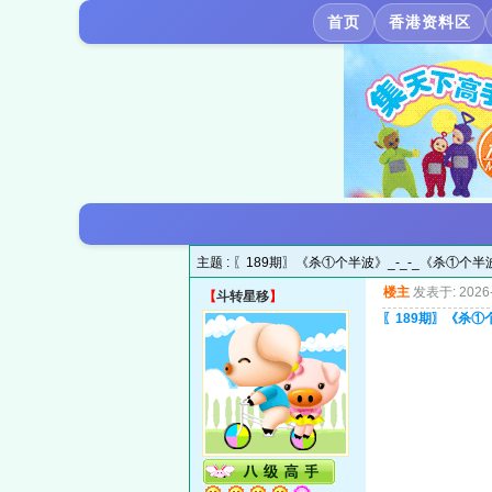
首页
香港资料区
主题 :
〖189期〗《杀①个半波》_-_-_《杀①个半
楼主
发表于: 2026-
【
斗转星移
】
〖189期〗《杀①个