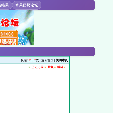
奖结果
水果奶奶论坛
阅读
12352
次 |
返回首页
|
关闭本页
u
历史记录
u
回复
u
编辑
u