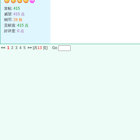
发帖:
415
威望:
415 点
铜币:
28 枚
贡献值:
415 点
好评度:
0 点
<<
1
2
3
4
5
>>
[共
13
页] Go