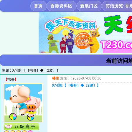
首页
香港资料区
新澳门区
简洁浏览:香
当前访问地
主题 :
074期;【［韦哥］◆〔2波〕】
楼主
发表于: 2026-07-08 00:16
【
韦哥
】
074期;【［韦哥］◆〔2波〕】