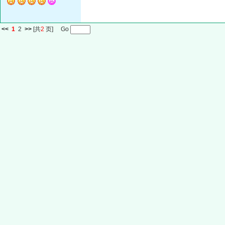
<<
1
2
>>
[共
2
页] Go