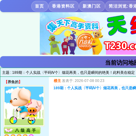
首页
香港资料区
新澳门区
简洁浏览:香
当前访问地
主题 :
189期：个人实战〈平码Ⅳ个〉烟花再美，也只是瞬间的绝美！此料美在稳定
楼主
发表于: 2026-07-08 00:23
【
养鱼的
】
189期：个人实战〈平码Ⅳ个〉烟花再美，也只是