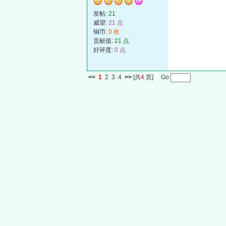
发帖:
21
威望:
21 点
铜币:
0 枚
贡献值:
21 点
好评度:
0 点
<<
1
2
3
4
>>
[共
4
页] Go