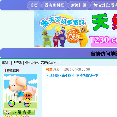
首页
香港资料区
新澳门区
简洁浏览:香
当前访问地
主题 :
╞ 189期╡≮杀七码≯。支持的顶我一下
楼主
发表于: 2026-07-08 00:36
【
神童赌风
】
╞ 189期╡≮杀七码≯。支持的顶我一下