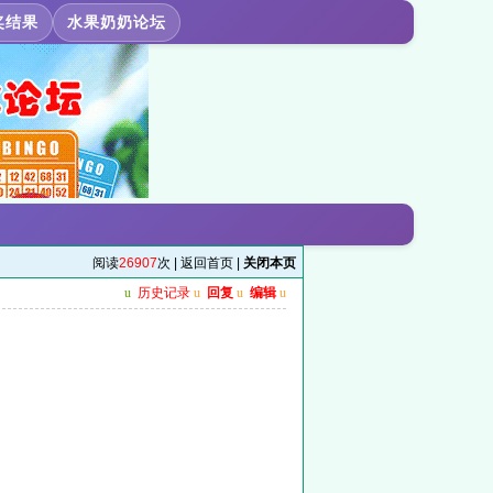
奖结果
水果奶奶论坛
阅读
26907
次 |
返回首页
|
关闭本页
u
历史记录
u
回复
u
编辑
u