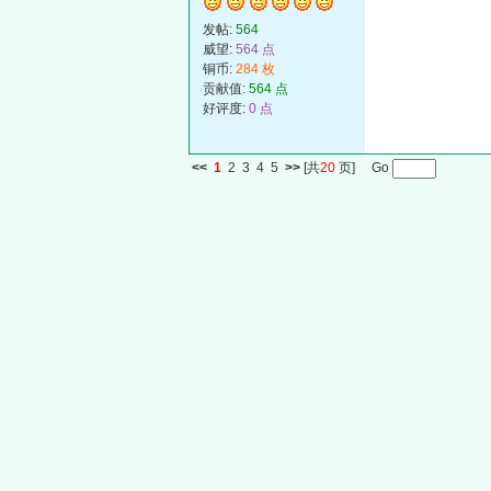
发帖:
564
威望:
564 点
铜币:
284 枚
贡献值:
564 点
好评度:
0 点
<<
1
2
3
4
5
>>
[共
20
页] Go