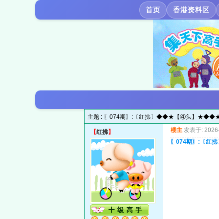
首页
香港资料区
主题 :
〖074期〗:〔红拂〕◆◆★【④头】★◆◆
楼主
发表于: 2026-
【
红拂
】
〖074期〗:〔红