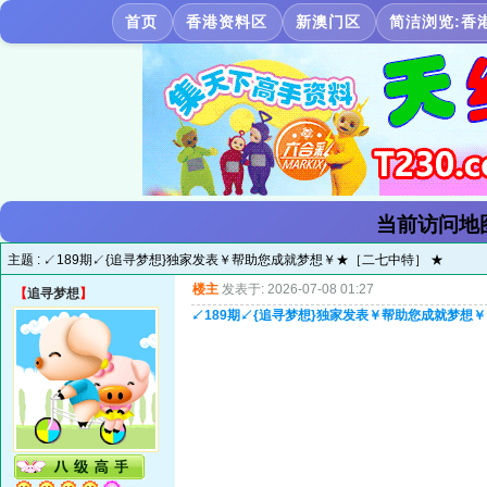
首页
香港资料区
新澳门区
简洁浏览:香
当前访问地
主题 :
↙189期↙{追寻梦想}独家发表￥帮助您成就梦想￥★［二七中特］ ★
楼主
发表于: 2026-07-08 01:27
【
追寻梦想
】
↙189期↙{追寻梦想}独家发表￥帮助您成就梦想