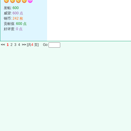
发帖:
600
威望:
600 点
铜币:
242 枚
贡献值:
600 点
好评度:
0 点
<<
1
2
3
4
>>
[共
4
页] Go