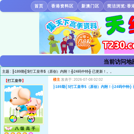
首页
香港资料区
新澳门区
简洁浏览:香
当前访问地
主题 :
╠189期╣$打工皇帝$（原创）内附！╬24码中特╬ 已更新！。。
楼主
发表于: 2026-07-08 02:02
【
打工皇帝
】
╠189期╣$打工皇帝$（原创）内附！╬24码中特╬