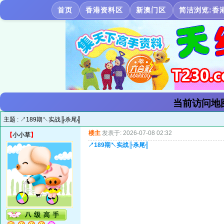
首页
香港资料区
新澳门区
简洁浏览:香
当前访问地
主题 :
↗189期↖实战╠杀尾╣
楼主
发表于: 2026-07-08 02:32
【
小小草
】
↗189期↖实战╠杀尾╣