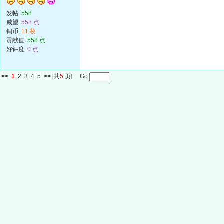
发帖:
558
威望:
558 点
铜币:
11 枚
贡献值:
558 点
好评度:
0 点
<<
1
2
3
4
5
>>
[共
5
页] Go