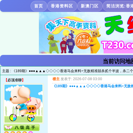
首页
香港资料区
新澳门区
简洁浏览:香
当前访问地
主题 :
《189期》●●●▲▲▲◇◇◇◇香港马会来料÷无敌精准囍杀贰个半波，杀二
楼主
发表于: 2026-07-08 03:00
【
必顶准聊
】
《189期》●●●▲▲▲◇◇◇◇香港马会来料÷无