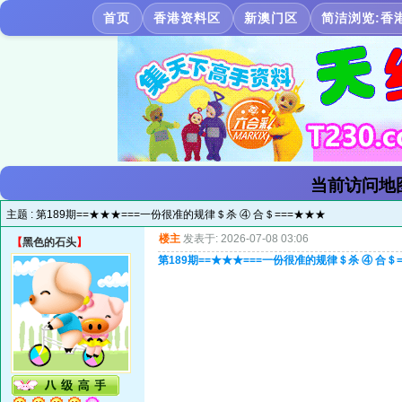
首页
香港资料区
新澳门区
简洁浏览:香
当前访问地
主题 :
第189期==★★★===一份很准的规律＄杀 ④ 合＄===★★★
楼主
发表于: 2026-07-08 03:06
【
黑色的石头
】
第189期==★★★===一份很准的规律＄杀 ④ 合＄