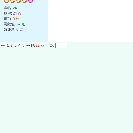
发帖:
24
威望:
24 点
铜币:
0 枚
贡献值:
24 点
好评度:
0 点
<<
1
2
3
4
5
>>
[共
22
页] Go