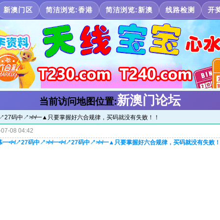
新澳门区
简洁浏览:香港
简洁浏览:新澳
线路检测
开
新澳门论坛
当前访问地图位置:
≮≮↗27码中↗≯≯━▲只要掌握好六合规律，买码就没有失败！！
07-08 04:42
幕━≮≮↗27码中↗≯≯━≮≮↗27码中↗≯≯━▲只要掌握好六合规律，买码就没有失败