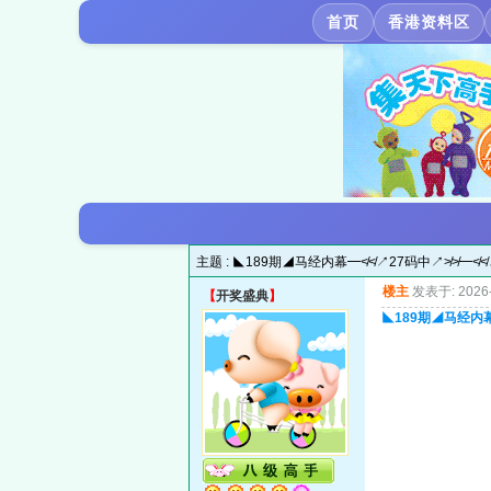
首页
香港资料区
主题 :
◣189期◢马经内幕━≮≮↗27码中↗≯≯━
楼主
发表于: 2026-
【
开奖盛典
】
◣189期◢马经内