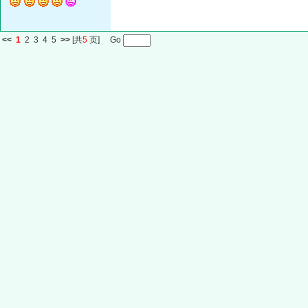
<<
1
2
3
4
5
>>
[共
5
页] Go