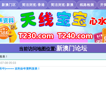
新澳门区
简洁浏览:香港
简洁浏览:新澳
线路检测
开
新澳门论坛
当前访问地图位置:
料发表！
07-08 05:03
五肖中)===== 吉利全年资料发表！