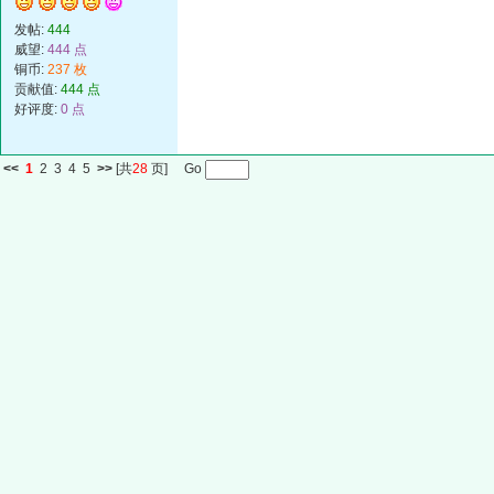
发帖:
444
威望:
444 点
铜币:
237 枚
贡献值:
444 点
好评度:
0 点
<<
1
2
3
4
5
>>
[共
28
页] Go