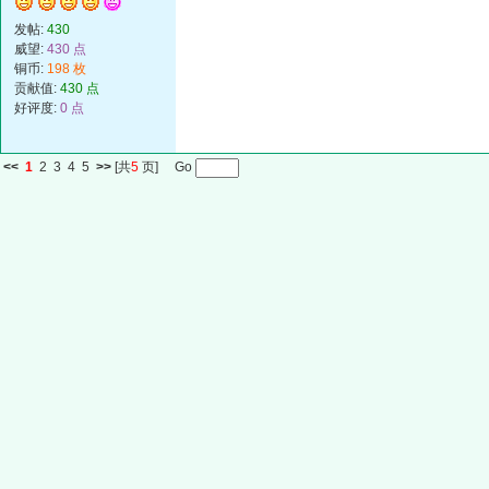
发帖:
430
威望:
430 点
铜币:
198 枚
贡献值:
430 点
好评度:
0 点
<<
1
2
3
4
5
>>
[共
5
页] Go