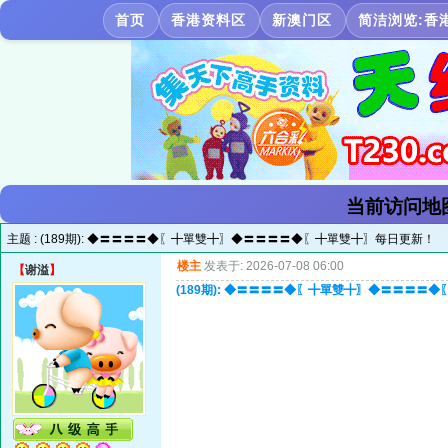
首页
香港资料区
新澳门区
简洁浏览:香
当前访问地
主题 :
(189期): ◆〓〓〓〓◆〖╋單雙╋〗◆〓〓〓〓◆〖╋單雙╋〗每日更新！
楼主
发表于: 2026-07-08 06:00
【
谢溢
】
(189期): ◆〓〓〓〓◆〖╋單雙╋〗◆〓〓〓〓