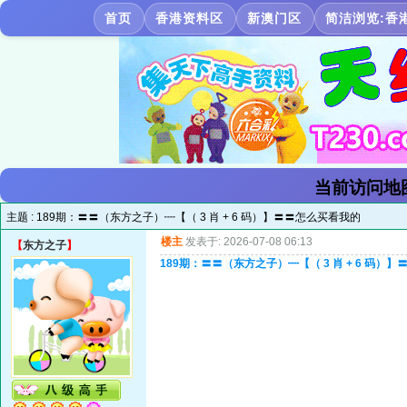
首页
香港资料区
新澳门区
简洁浏览:香
当前访问地
主题 :
189期：〓〓（东方之子）┉【（ 3 肖 + 6 码）】〓〓怎么买看我的
楼主
发表于: 2026-07-08 06:13
【
东方之子
】
189期：〓〓（东方之子）┉【（ 3 肖 + 6 码）