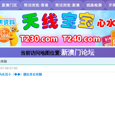
新澳门区
简洁浏览:香港
简洁浏览:新澳
线路检测
开
新澳门论坛
当前访问地图位置:
右肖囍
07-08 07:00
码为生活╋〈◆◆〉囍右肖右肖囍