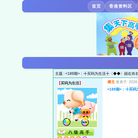
首页
香港资料区
主题 :
<189期>：╋买码为生活╋〈◆◆〉囍右肖
楼主
发表于: 2026-
【
买码为生活
】
<189期>：╋买