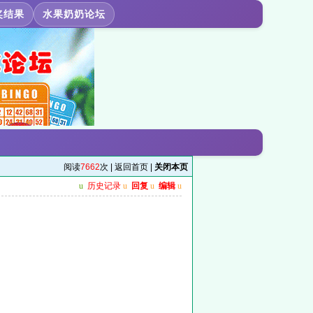
奖结果
水果奶奶论坛
阅读
7662
次 |
返回首页
|
关闭本页
u
历史记录
u
回复
u
编辑
u