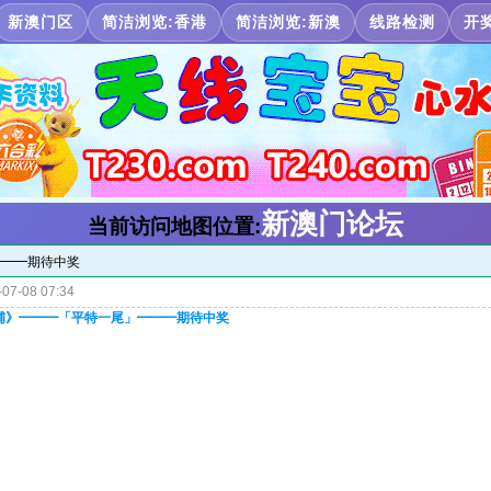
新澳门区
简洁浏览:香港
简洁浏览:新澳
线路检测
开
新澳门论坛
当前访问地图位置:
━━━期待中奖
07-08 07:34
当铺》━━━「平特一尾」━━━期待中奖