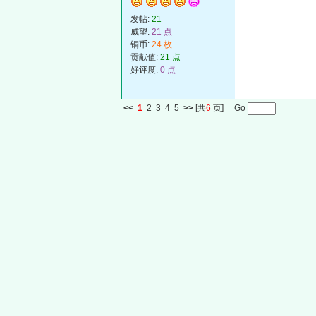
发帖:
21
威望:
21 点
铜币:
24 枚
贡献值:
21 点
好评度:
0 点
<<
1
2
3
4
5
>>
[共
6
页] Go