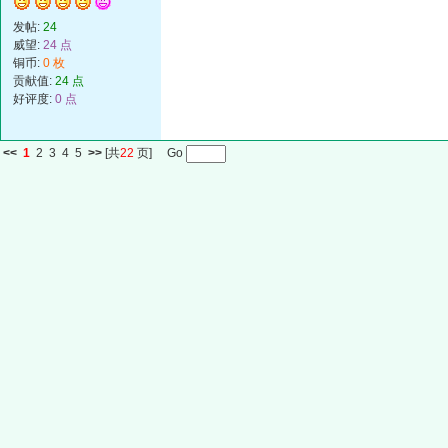
发帖:
24
威望:
24 点
铜币:
0 枚
贡献值:
24 点
好评度:
0 点
<<
1
2
3
4
5
>>
[共
22
页] Go