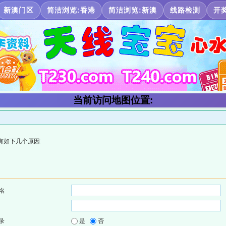
新澳门区
简洁浏览:香港
简洁浏览:新澳
线路检测
开
当前访问地图位置:
有如下几个原因:
名
录
是
否