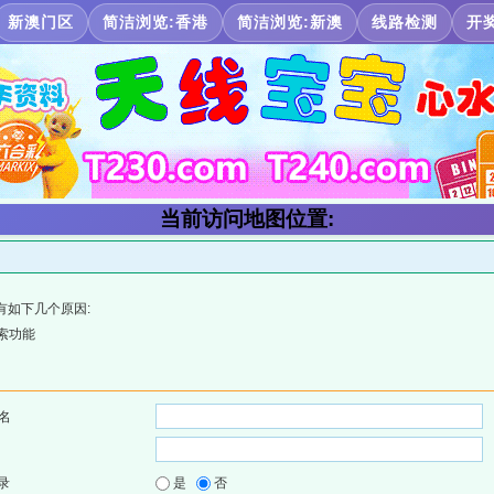
新澳门区
简洁浏览:香港
简洁浏览:新澳
线路检测
开
当前访问地图位置:
有如下几个原因:
索功能
名
录
是
否