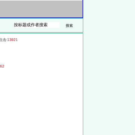
点击:
13921
62