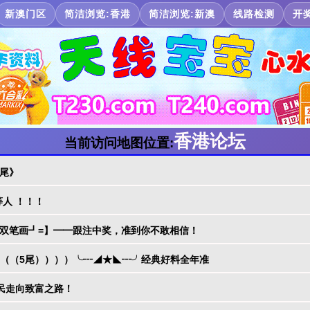
新澳门区
简洁浏览:香港
简洁浏览:新澳
线路检测
开
香港论坛
当前访问地图位置:
一尾》
等人 ！！！
┗单双笔画┛=】━━跟注中奖，准到你不敢相信！
（（（5尾））））╰┅◢★◣┅╯经典好料全年准
彩民走向致富之路！