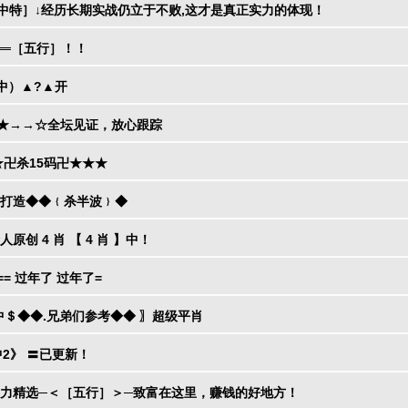
六中特］↓经历长期实战仍立于不败,这才是真正实力的体现！
═══［五行］！！
肖中）▲?▲开
码★→→☆全坛见证，放心跟踪
★卍杀15码卍★★★
力打造◆◆﹛杀半波﹜◆
创 4 肖 【 4 肖 】中！
== 过年了 过年了=
中＄◆◆.兄弟们参考◆◆ 〗超级平肖
2中2》 〓已更新！
★实力精选─＜［五行］＞─致富在这里，赚钱的好地方！