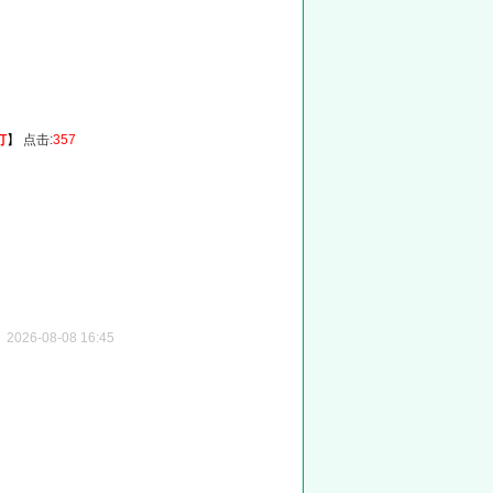
灯
】
点击:
357
】
2026-08-08 16:45