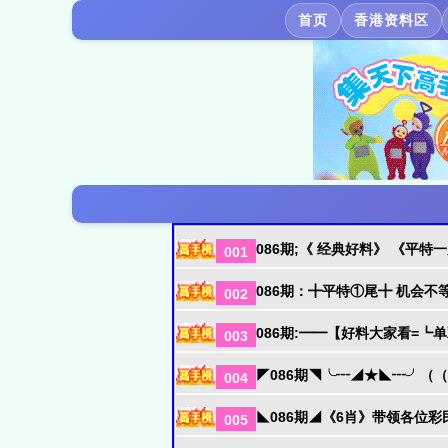
首页
香港资料区
086期;《 经典好料》 《平特
001
086期：╋平特①尾╋ 机会不
002
086期:━━【好料大家看=
003
◤086期◥╰┅◢★◣┅╯（
004
◣086期◢《6肖》带领各位
005