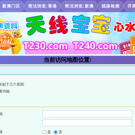
新澳门区
简洁浏览:香港
简洁浏览:新澳
线路检测
开
当前访问地图位置:
有如下几个原因:
索功能
名
录
是
否