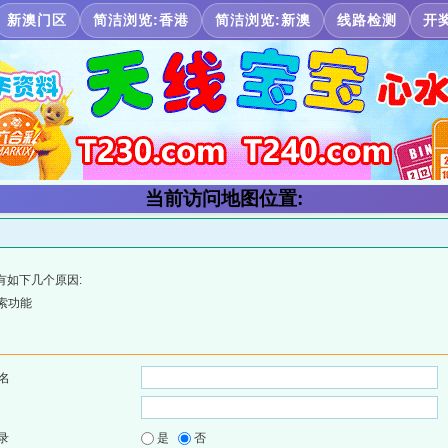
新澳门区
简洁浏览:香港
简洁浏览:新澳
线路检测
开
当前访问地图位置:
有如下几个原因:
索功能
名
录
是
否