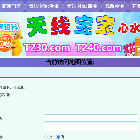
新澳门区
简洁浏览:香港
简洁浏览:新澳
线路检测
开
当前访问地图位置:
有如下几个原因:
索功能
名
录
是
否