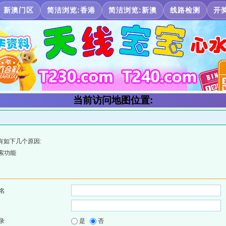
新澳门区
简洁浏览:香港
简洁浏览:新澳
线路检测
开
当前访问地图位置:
有如下几个原因:
索功能
名
录
是
否