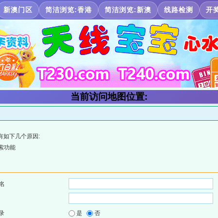
新澳门区
简洁浏览:香港
简洁浏览:新澳
线路检测
开
当前访问地图位置:
有如下几个原因:
索功能
名
录
是
否