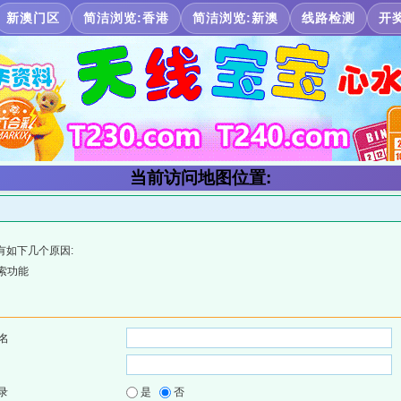
新澳门区
简洁浏览:香港
简洁浏览:新澳
线路检测
开
当前访问地图位置:
有如下几个原因:
索功能
名
录
是
否