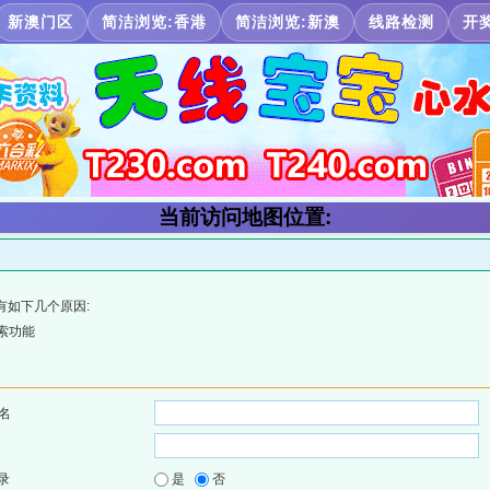
新澳门区
简洁浏览:香港
简洁浏览:新澳
线路检测
开
当前访问地图位置:
有如下几个原因:
索功能
名
录
是
否