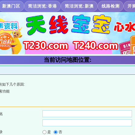
新澳门区
简洁浏览:香港
简洁浏览:新澳
线路检测
开
当前访问地图位置:
有如下几个原因:
索功能
名
录
是
否