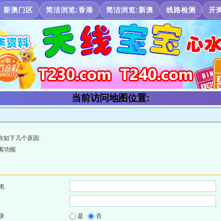
新澳门区
简洁浏览:香港
简洁浏览:新澳
线路检测
开
当前访问地图位置:
有如下几个原因:
索功能
名
录
是
否