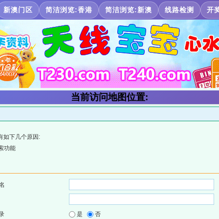
新澳门区
简洁浏览:香港
简洁浏览:新澳
线路检测
开
当前访问地图位置:
有如下几个原因:
索功能
名
录
是
否