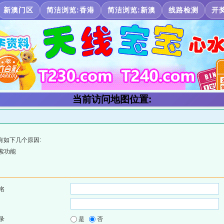
新澳门区
简洁浏览:香港
简洁浏览:新澳
线路检测
开
当前访问地图位置:
有如下几个原因:
索功能
名
录
是
否